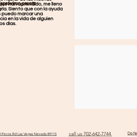
que han aprendido, me lleno
ía
próximo
pronto
ría. Siento que con la ayuda
s puedo marcar una
cia en la vida de alguien
os días.
call us 702-642-7744
Do No
 Pecos Rd Las Vegas Nevada 89115