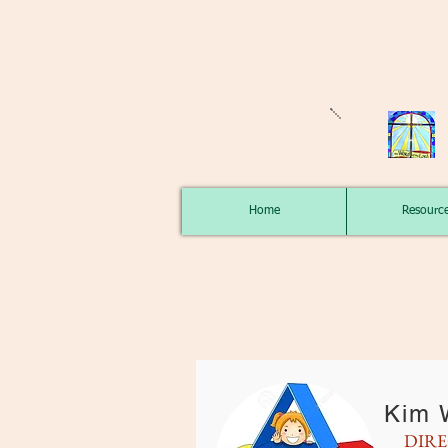
Home
Resourc
Kim 
DIR