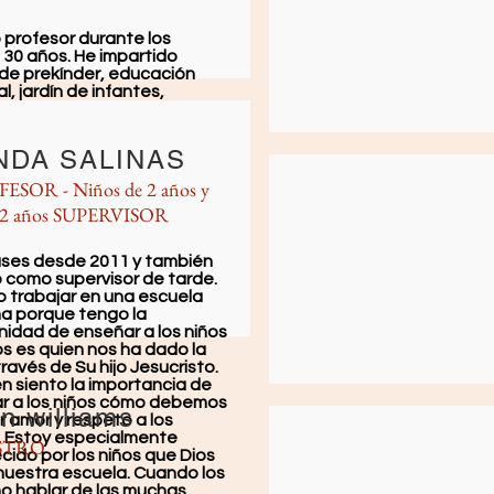
 profesor durante los
 30 años. He impartido
 de prekínder, educación
l, jardín de infantes,
ón infantil y educación
al. Primer Grado y Segundo
He sido especialista en
NDA SALINAS
a además de especialista en
tica. Soy madre de seis
ESOR - Niños de 2 años y
s niños, de entre 4 y 15
2 años SUPERVISOR
dos perros goldendoodle y
de dos gatitos. Disfruto
r en una escuela cristiana
ases desde 2011 y también
 enseñar a los niños acerca
o como supervisor de tarde.
s es nuestro
número
una
o trabajar en una escuela
ad.
A través de
para él todas
na porque tengo la
sas son
posible
nidad de enseñar a los niños
s es quien nos ha dado la
través de Su hijo Jesucristo.
n siento la importancia de
r a los niños cómo debemos
n williams
 amor y respeto a los
 Estoy especialmente
STRO
ido por los niños que Dios
nuestra escuela. Cuando los
o hablar de las muchas