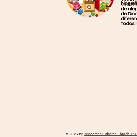
cosas 
biograf
de aleg
de Dio
diferen
todos l
Redeemer Lutheran Church 1730
© 2026 by